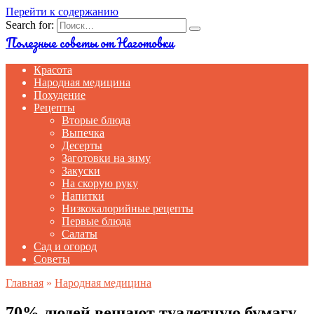
Перейти к содержанию
Search for:
Полезные советы от Наготовки
Красота
Народная медицина
Похудение
Рецепты
Вторые блюда
Выпечка
Десерты
Заготовки на зиму
Закуски
На скорую руку
Напитки
Низкокалорийные рецепты
Первые блюда
Салаты
Сад и огород
Советы
Главная
»
Народная медицина
70% людей вешают туалетную бумагу