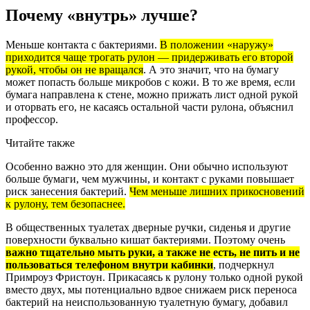
Почему «внутрь» лучше?
Меньше контакта с бактериями.
В положении «наружу»
приходится чаще трогать рулон — придерживать его второй
рукой, чтобы он не вращался
. А это значит, что на бумагу
может попасть больше микробов с кожи. В то же время, если
бумага направлена к стене, можно прижать лист одной рукой
и оторвать его, не касаясь остальной части рулона, объяснил
профессор.
Читайте также
Особенно важно это для женщин. Они обычно используют
больше бумаги, чем мужчины, и контакт с руками повышает
риск занесения бактерий.
Чем меньше лишних прикосновений
к рулону, тем безопаснее.
В общественных туалетах дверные ручки, сиденья и другие
поверхности буквально кишат бактериями. Поэтому очень
важно тщательно мыть руки, а также не есть, не пить и не
пользоваться телефоном внутри кабинки
, подчеркнул
Примроуз Фристоун. Прикасаясь к рулону только одной рукой
вместо двух, мы потенциально вдвое снижаем риск переноса
бактерий на неиспользованную туалетную бумагу, добавил