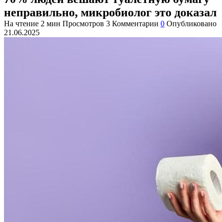
неправильно, микробиолог это доказал
На чтение
2 мин
Просмотров
3
Комментарии
0
Опубликовано
21.06.2025