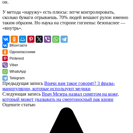
он.
У метода «наружу» есть плюсы: легче контролировать,
сколько бумаги отрываешь. 70% людей вешают рулон именно
таким образом. Но наука на стороне гигиены: безопаснее —
«внутрь».
ВКонтакте
Одноклассники
Pinterest
Viber
WhatsApp
Telegram
Предыдущая запись
Врачи вам такое говорят? 3 фразы-
манипуляции, которые используют медики
Следующая запись
Врач Мезера назвал симптом на коже,
который может указывать на смертоносный рак крови
Оцените статью