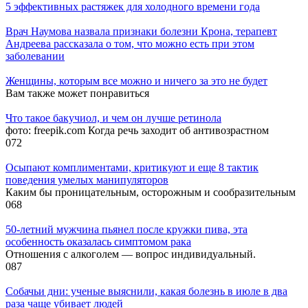
5 эффективных растяжек для холодного времени года
Врач Наумова назвала признаки болезни Крона, терапевт
Андреева рассказала о том, что можно есть при этом
заболевании
Женщины, которым все можно и ничего за это не будет
Вам также может понравиться
Что такое бакучиол, и чем он лучше ретинола
фото: freepik.com Когда речь заходит об антивозрастном
0
72
Осыпают комплиментами, критикуют и еще 8 тактик
поведения умелых манипуляторов
Каким бы проницательным, осторожным и сообразительным
0
68
50-летний мужчина пьянел после кружки пива, эта
особенность оказалась симптомом рака
Отношения с алкоголем — вопрос индивидуальный.
0
87
Собачьи дни: ученые выяснили, какая болезнь в июле в два
раза чаще убивает людей